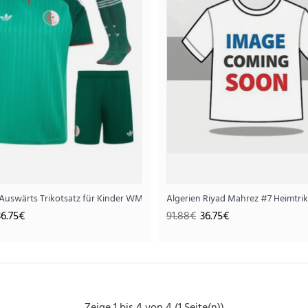
..
rze Hosen)
 Auswärts Trikotsatz für Kinder WM 2026 Kurzarm (+ Kurze Hosen)
Algerien Riyad Mahrez #7 Heimtri
36.75€
91.88€
36.75€
Algerien Auswärts Trikotsatz für Kinde
36.
91.88€
..