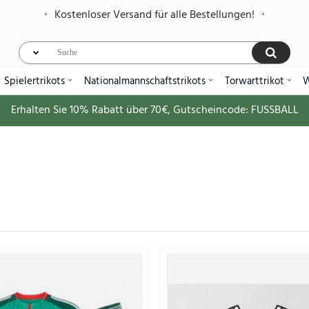
Kostenloser Versand für alle Bestellungen!
Spielertrikots
Nationalmannschaftstrikots
Torwarttrikot
W
Erhalten Sie
10%
Rabatt über
70€
, Gutscheincode:
FUSSBALL
Algerien Heimtrikotsatz für Kinder W
36.
91.88€