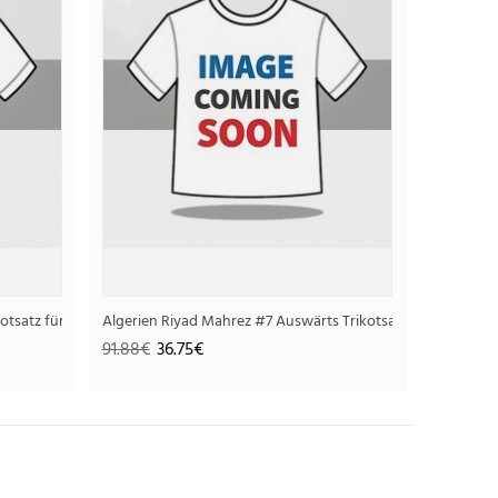
kotsatz für Kinder WM 2026 Kurzarm (+ Kurze Hosen)
Algerien Riyad Mahrez #7 Auswärts Trikotsatz für Kinder 
91.88€
36.75€
r WM 2026 Kurzarm (+ Kurze Hosen)
75€