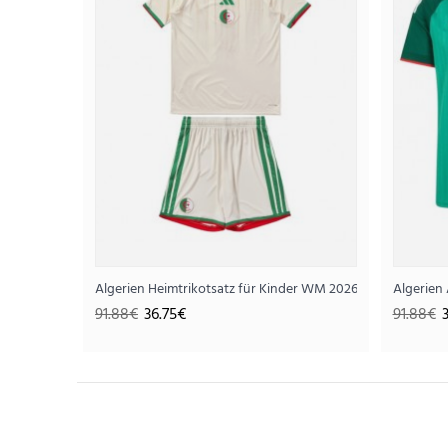
Algerien Heimtrikotsatz für Kinder WM 2026 Kurzarm (+ Ku
Algerien
91.88€
36.75€
91.88€
SALE