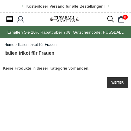
Kostenloser Versand für alle Bestellungen!
0
󰂩
󰃳
󰂨
󰃠
Erhalten Sie
10%
Rabatt über
70€
, Gutscheincode:
FUSSBALL
Home
Italien trikot für Frauen
Italien trikot für Frauen
Keine Produkte in dieser Kategorie vorhanden.
WEITER