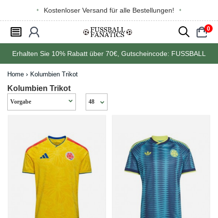
Kostenloser Versand für alle Bestellungen!
0
󰂩
󰃳
󰂨
󰃠
Erhalten Sie
10%
Rabatt über
70€
, Gutscheincode:
FUSSBALL
Home
Kolumbien Trikot
Kolumbien Trikot