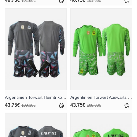
40.75€
40.75€
101.88€
101.88€
Argentinien Torwart Heimtrikotsatz für Kinder WM 2026 Langarm (+ Kurze Hosen)
Argentinien Torwart Auswärts Trikotsatz für Kinder WM 2026 Langarm (+ Kurze Hosen)
43.75€
43.75€
109.38€
109.38€