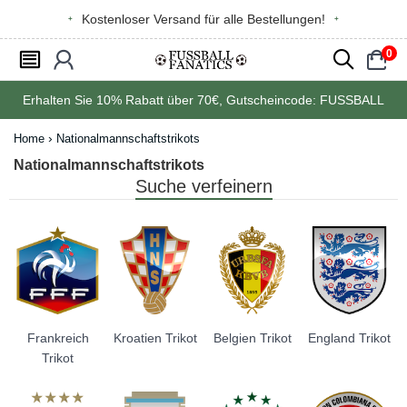
Kostenloser Versand für alle Bestellungen!
0
󰂩
󰃳
󰂨
󰃠
Erhalten Sie
10%
Rabatt über
70€
, Gutscheincode:
FUSSBALL
Home
Nationalmannschaftstrikots
Nationalmannschaftstrikots
Suche verfeinern
Frankreich
Kroatien Trikot
Belgien Trikot
England Trikot
Trikot