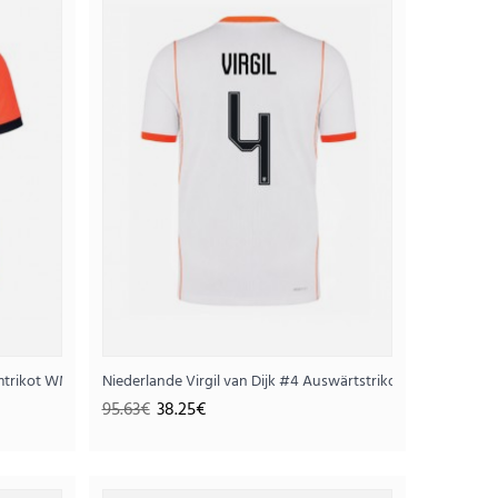
ikot WM 2026 Langarm
25€
eimtrikot WM 2026 Kurzarm
Niederlande Virgil van Dijk #4 Auswärtstrikot WM 2026 Ku
95.63€
38.25€