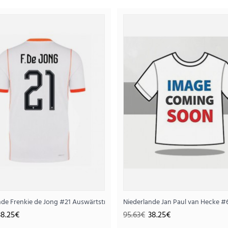
Niederlande Bart Verbruggen #1 Torwar
42.
105.63€
..
zarm
nde Frenkie de Jong #21 Auswärtstrikot WM 2026 Kurzarm
Niederlande Jan Paul van Hecke 
38.25€
95.63€
38.25€