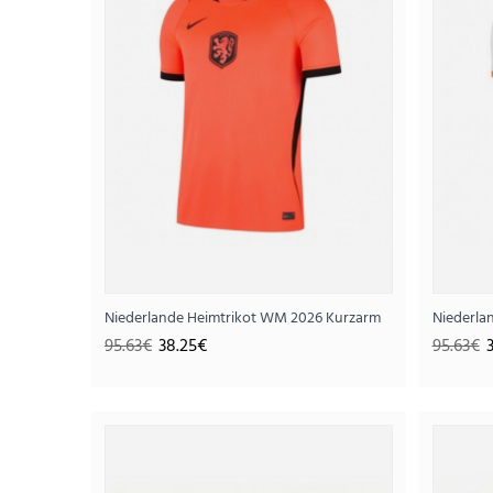
Niederlande Heimtrikot WM 2026 Kurzarm
Niederla
95.63€
38.25€
95.63€
SALE