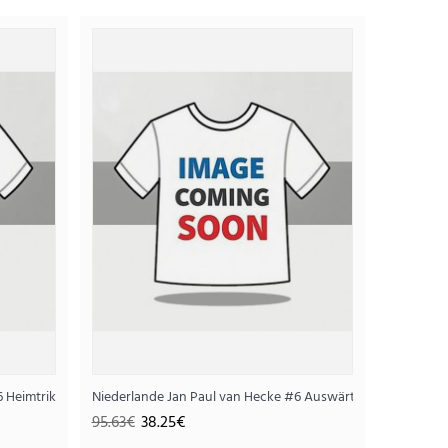
t Auswärtstrikot WM 2026 Kurzarm
25€
#6 Heimtrikot WM 2026 Kurzarm
Niederlande Jan Paul van Hecke #6 Auswärtstrikot WM 20
95.63€
38.25€