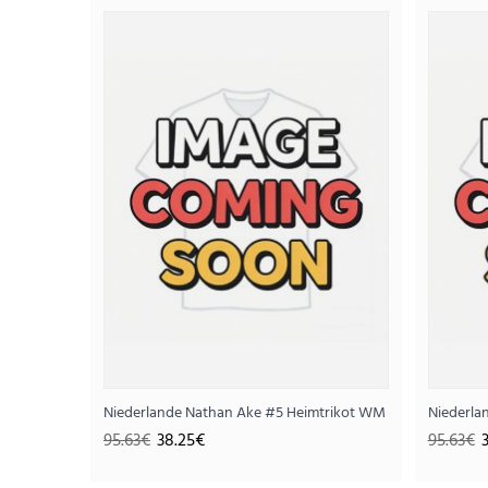
SALE
Niederlande Nathan Ake #5 Heimtrikot WM 2026 Kurzarm
Niederla
95.63€
38.25€
95.63€