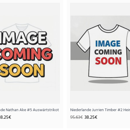
Niederlande Bart Verbruggen #1 Torw
42.
105.63€
..
nde Nathan Ake #5 Auswärtstrikot WM 2026 Kurzarm
Niederlande Jurrien Timber #2 He
38.25€
95.63€
38.25€