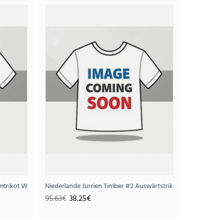
art Heimtrikot WM 2026 Kurzarm
25€
imtrikot WM 2026 Kurzarm
Niederlande Jurrien Timber #2 Auswärtstrikot WM 2026 Ku
95.63€
38.25€