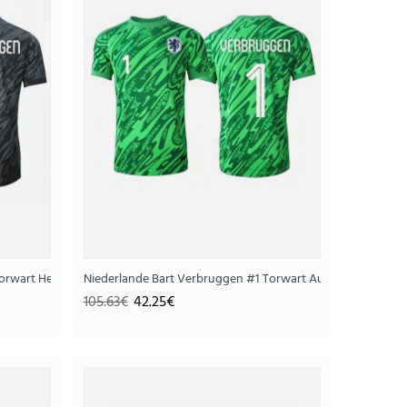
Torwart Heimtrikot WM 2026 Kurzarm
Niederlande Bart Verbruggen #1 Torwart Auswärtstrikot 
ikot WM 2026 Kurzarm
105.63€
42.25€
25€