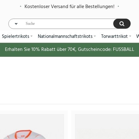
Kostenloser Versand für alle Bestellungen!
Spielertrikots
Nationalmannschaftstrikots
Torwarttrikot
W
Erhalten Sie
10%
Rabatt über
70€
, Gutscheincode:
FUSSBALL
Niederlande Heimtrikot
38.
95.63€