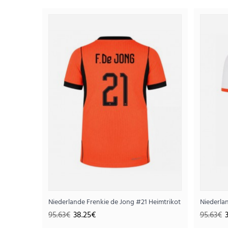
SALE
Niederlande Frenkie de Jong #21 Heimtrikot WM 2026 Kur
Niederla
95.63€
38.25€
95.63€