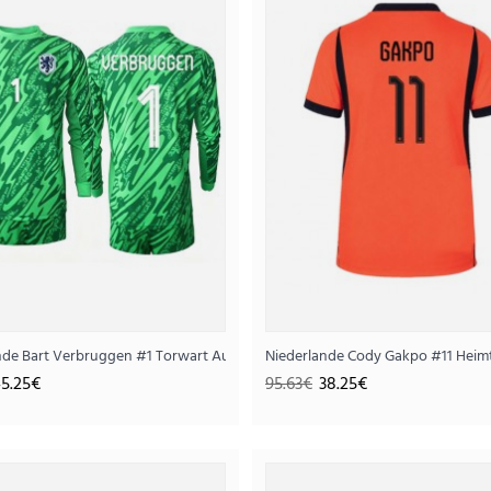
Niederlande Torwart Auswärts
2026 Langarm
nde Bart Verbruggen #1 Torwart Auswärtstrikot WM 2026 Langarm
Niederlande Cody Gakpo #11 Heim
42.
105.63€
5.25€
95.63€
38.25€
..