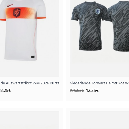
..
nde Auswärtstrikot WM 2026 Kurzarm
Niederlande Torwart Heimtrikot 
38.25€
105.63€
42.25€
Niederlande Auswärtstrik
38.
95.63€
..