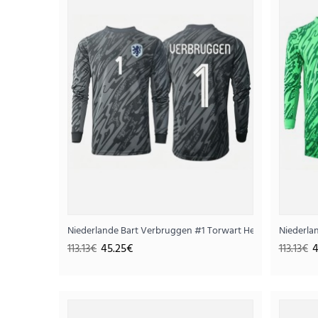
SALE
Niederlande Bart Verbruggen #1 Torwart Heimtrikot WM 
Niederla
113.13€
45.25€
113.13€
4