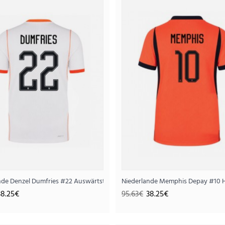
Niederlande Torwart Auswärts
45.
113.13€
..
zarm
nde Denzel Dumfries #22 Auswärtstrikot WM 2026 Kurzarm
Niederlande Memphis Depay #10 
38.25€
95.63€
38.25€