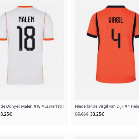
Niederlande Torwart Heimtr
45.
113.13€
..
rm
nde Donyell Malen #18 Auswärtstrikot WM 2026 Kurzarm
Niederlande Virgil van Dijk #4 H
38.25€
95.63€
38.25€