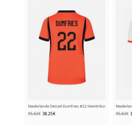
SALE
Niederlande Denzel Dumfries #22 Heimtrikot WM 2026 Kur
Niederla
95.63€
38.25€
95.63€