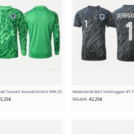
nde Torwart Auswärtstrikot WM 2026 Langarm
Niederlande Bart Verbruggen #1 
Niederlande Torwart Heimtr
5.25€
105.63€
42.25€
42.
105.63€
..