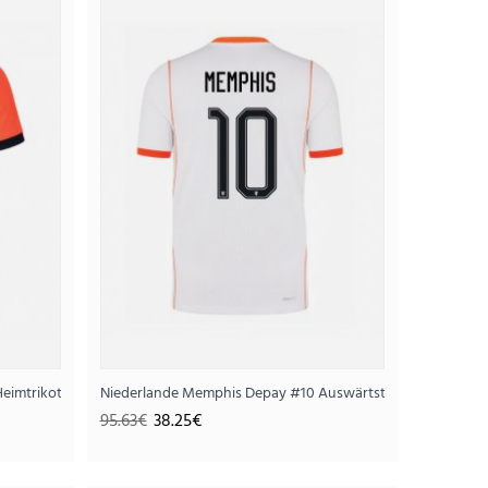
trikot WM 2026 Langarm
25€
Heimtrikot WM 2026 Kurzarm
Niederlande Memphis Depay #10 Auswärtstrikot WM 2026 
95.63€
38.25€