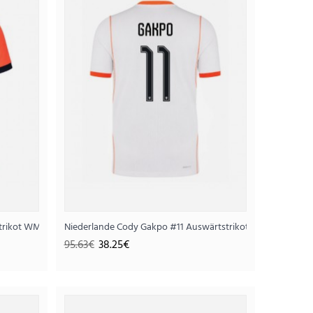
trikot WM 2026 Kurzarm
trikot WM 2026 Kurzarm
Niederlande Cody Gakpo #11 Auswärtstrikot WM 2026 Kur
25€
95.63€
38.25€