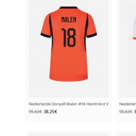
SALE
Niederlande Donyell Malen #18 Heimtrikot WM 2026 Kurza
Niederla
95.63€
38.25€
95.63€