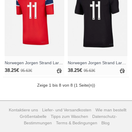
Norwegen Jorgen Strand Larsen #11 Heimtrikot WM 2026 Kurzarm
Norwegen Jorgen Strand Larsen #11 Auswärtstrikot WM 2026 Kurzarm
38.25€
38.25€
95.63€
95.63€
Zeige 1 bis 8 von 8 (1 Seite(n))
Kontaktiere uns
Liefer- und Versandkosten
Wie man bestellt
Größentabelle
Tipps zum Waschen
Datenschutz-
Bestimmungen
Terms & Bedingungen
Blog