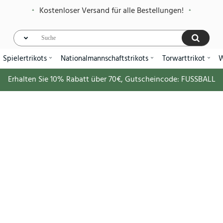
Kostenloser Versand für alle Bestellungen!
Spielertrikots
Nationalmannschaftstrikots
Torwarttrikot
W
Erhalten Sie
10%
Rabatt über
70€
, Gutscheincode:
FUSSBALL