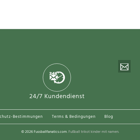
wärtstrikot für Frauen WM 2026 Kurzarm
24/7 Kundendienst
05€
schutz-Bestimmungen
Terms & Bedingungen
Blog
© 2026 Fussballfanatics.com.
Fußball trikot kinder mit namen
.