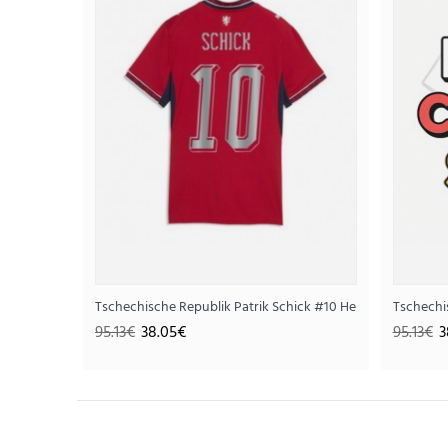
Tschechische Republik Patrik Schick #10 Heimtrikot für 
Tschechi
SALE
95.13€
38.05€
95.13€
3