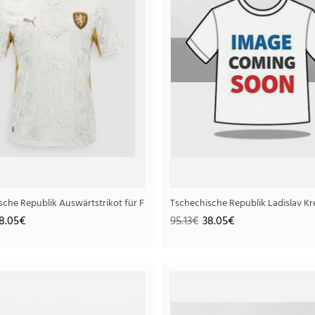
..
rzarm
sche Republik Auswärtstrikot für Frauen WM 2026 Kurzarm
Tschechische Republik Ladislav K
8.05€
95.13€
38.05€
Tschechische Republik Auswärtstrik
38.
95.13€
..