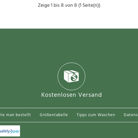
Zeige 1 bis 8 von 8 (1 Seite(n))
Tschechische Republik Ladislav Krejci #7 Aus
Kostenlosen Versand
38.
95.13€
..
ie man bestellt
Größentabelle
Tipps zum Waschen
Daten