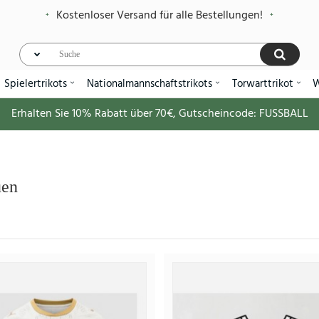
Kostenloser Versand für alle Bestellungen!
Spielertrikots
Nationalmannschaftstrikots
Torwarttrikot
W
Erhalten Sie
10%
Rabatt über
70€
, Gutscheincode:
FUSSBALL
uen
Tschechische Republik Heimtrikot
38.
95.13€