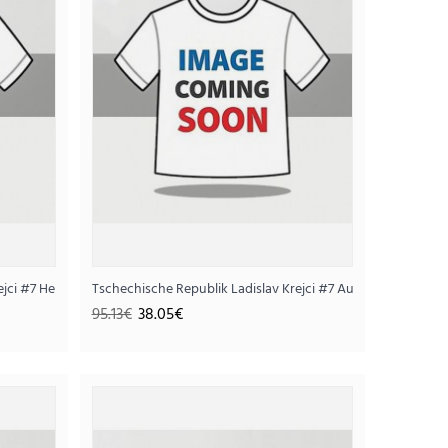
rejci #7 Heimtrikot für Frauen WM 2026 Kurzarm
Tschechische Republik Ladislav Krejci #7 Auswärtstrikot 
95.13€
38.05€
ot für Frauen WM 2026 Kurzarm
05€