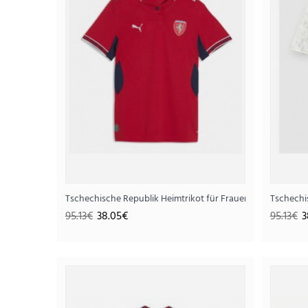
Tschechische Republik Heimtrikot für Frauen WM 2026 Ku
Tschechi
95.13€
38.05€
95.13€
3
SALE