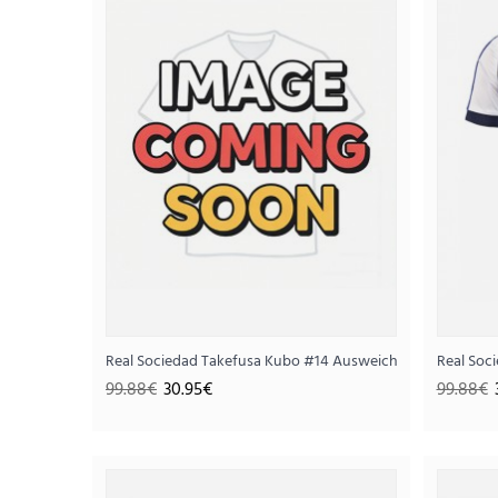
SALE
Real Sociedad Takefusa Kubo #14 Ausweichtrikot 2025-26
Real Soc
99.88€
30.95€
99.88€