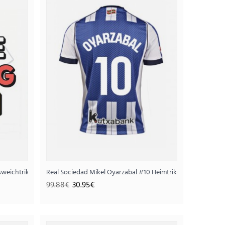
kot 2025-26 Kurzarm
95€
usweichtrikot 2025-26 Kurzarm
Real Sociedad Mikel Oyarzabal #10 Heimtrikot 2025-26 Kur
99.88€
30.95€