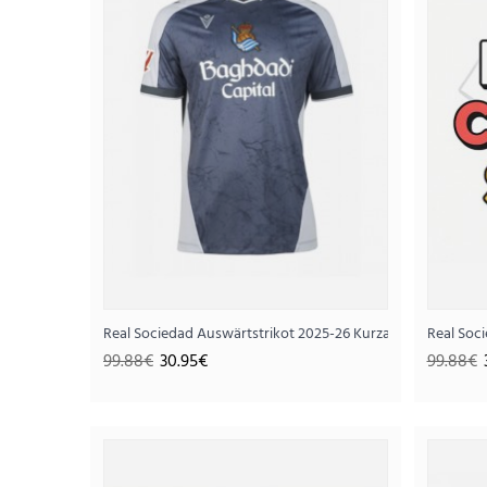
Real Sociedad Auswärtstrikot 2025-26 Kurzarm
Real Soc
SALE
99.88€
30.95€
99.88€