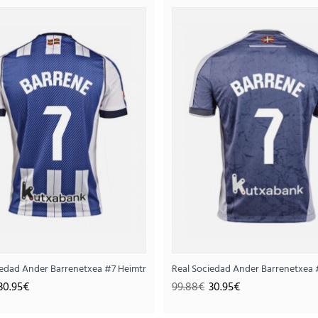
Real Sociedad Takefusa Kubo #14 
30.
99.88€
..
Kurzarm
iedad Ander Barrenetxea #7 Heimtrikot 2025-26 Kurzarm
Real Sociedad Ander Barrenetxea 
30.95€
99.88€
30.95€