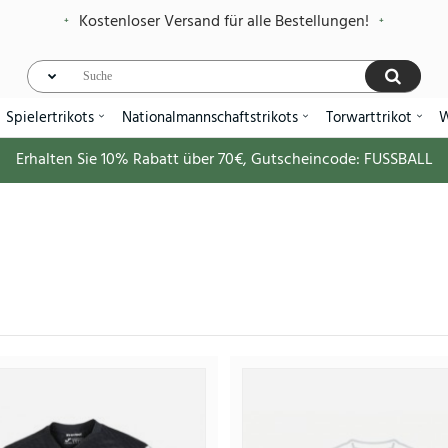
Kostenloser Versand für alle Bestellungen!
Spielertrikots
Nationalmannschaftstrikots
Torwarttrikot
W
Erhalten Sie
10%
Rabatt über
70€
, Gutscheincode:
FUSSBALL
Real Sociedad Heimtriko
30.
99.88€