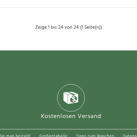
Zeige 1 bis 24 von 24 (1 Seite(n))
Real Sociedad Takefusa Kubo #14 Au
30.
99.88€
..
Kostenlosen Versand
ie man bestellt
Größentabelle
Tipps zum Waschen
Daten