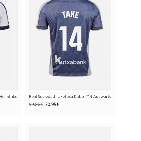
Heimtrikot 2025-26 Kurzarm
Real Sociedad Takefusa Kubo #14 Auswärtstrikot 2025-26 
kot 2026-27 Kurzarm
99.88€
30.95€
95€