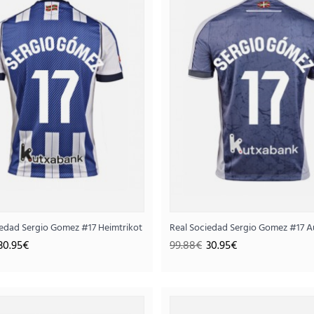
Real Sociedad Heimtriko
 Kurzarm
iedad Sergio Gomez #17 Heimtrikot 2025-26 Kurzarm
Real Sociedad Sergio Gomez #17 A
30.
99.88€
30.95€
99.88€
30.95€
..