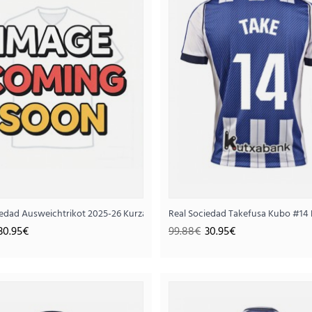
iedad Ausweichtrikot 2025-26 Kurzarm
Real Sociedad Takefusa Kubo #14 
Real Sociedad Ausweichtri
30.95€
99.88€
30.95€
30.
99.88€
..