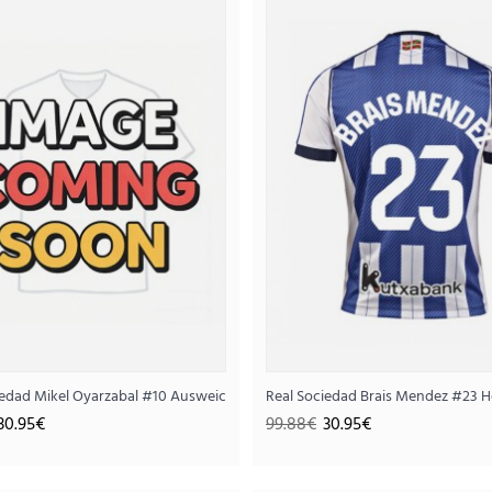
Real Sociedad Ausweichtri
30.
99.88€
..
6 Kurzarm
iedad Mikel Oyarzabal #10 Ausweichtrikot 2025-26 Kurzarm
Real Sociedad Brais Mendez #23 H
30.95€
99.88€
30.95€