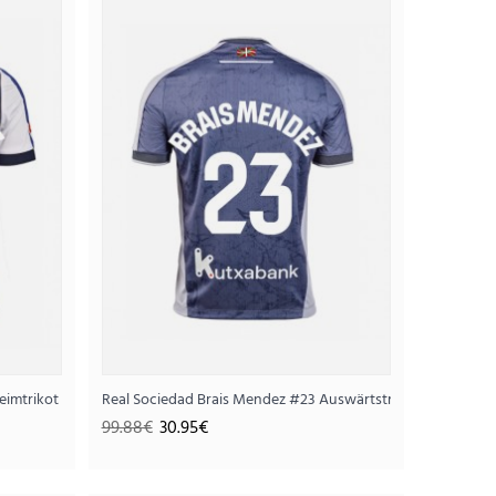
kot 2025-26 Kurzarm
95€
eimtrikot 2025-26 Kurzarm
Real Sociedad Brais Mendez #23 Auswärtstrikot 2025-26 K
99.88€
30.95€