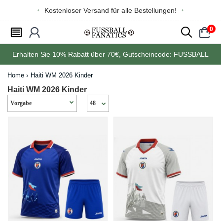
Kostenloser Versand für alle Bestellungen!
0
󰂩
󰃳
󰂨
󰃠
Erhalten Sie
10%
Rabatt über
70€
, Gutscheincode:
FUSSBALL
Home
Haiti WM 2026 Kinder
Haiti WM 2026 Kinder