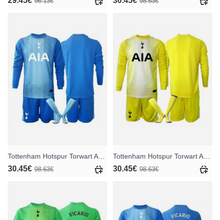
29.45€
30.45€
96.13€
98.63€
Tottenham Hotspur Torwart Auswärts Trikotsatz für Kinder 2025-26 Langarm (+ Kurze Hosen)
Tottenham Hotspur Torwart Ausweichtrikot für Kinder 2025-26 Langarm (+ Kurze Hosen)
30.45€
30.45€
98.63€
98.63€