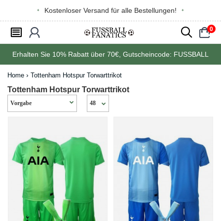
Kostenloser Versand für alle Bestellungen!
0
󰂩
󰃳
󰂨
󰃠
Erhalten Sie
10%
Rabatt über
70€
, Gutscheincode:
FUSSBALL
Home
Tottenham Hotspur Torwarttrikot
Tottenham Hotspur Torwarttrikot