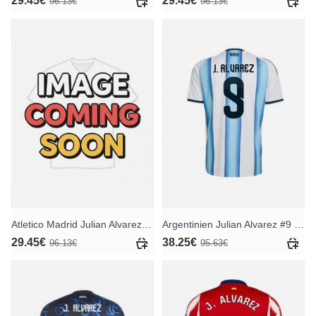
29.45€
29.45€
96.13€
96.13€
Atletico Madrid Julian Alvarez #19 Ausweichtrikot für Kinder 2026-27 Kurzarm (+ Kurze Hosen)
Argentinien Julian Alvarez #9 Heimtrikot WM 2026 Kurzarm
29.45€
38.25€
96.13€
95.63€