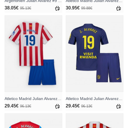
Argentinien Julian Alvarez #9 Auswärtstrikot für Frauen WM 2026 Kurzarm
Atletico Madrid Julian Alvarez #19 Ausweichtrikot 2026-27 Kurzarm
38.05€
30.95€
95.13€
99.88€
Atletico Madrid Julian Alvarez #19 Heimtrikotsatz für Kinder 2025-26 Kurzarm (+ Kurze Hosen)
Atletico Madrid Julian Alvarez #19 Auswärts Trikotsatz für Kinder 2025-26 Kurzarm (+ Kurze Hosen)
29.45€
29.45€
96.13€
96.13€