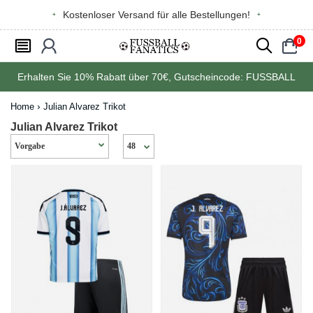
Kostenloser Versand für alle Bestellungen!
0
󰂩
󰃳
󰂨
󰃠
Erhalten Sie
10%
Rabatt über
70€
, Gutscheincode:
FUSSBALL
Home
Julian Alvarez Trikot
Julian Alvarez Trikot