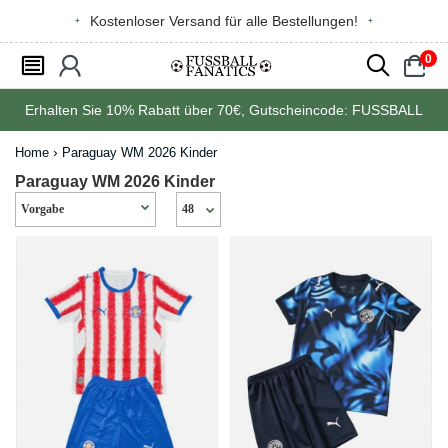
Kostenloser Versand für alle Bestellungen!
0
󰂩
󰃳
󰂨
󰃠
Erhalten Sie
10%
Rabatt über
70€
, Gutscheincode:
FUSSBALL
Home
Paraguay WM 2026 Kinder
Paraguay WM 2026 Kinder