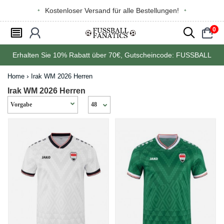
Kostenloser Versand für alle Bestellungen!
0
󰂩
󰃳
󰂨
󰃠
Erhalten Sie
10%
Rabatt über
70€
, Gutscheincode:
FUSSBALL
Home
Irak WM 2026 Herren
Irak WM 2026 Herren