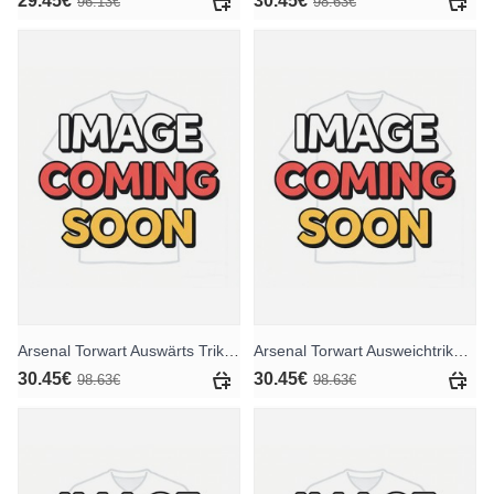
29.45€
30.45€
96.13€
98.63€
Arsenal Torwart Auswärts Trikotsatz für Kinder 2025-26 Langarm (+ Kurze Hosen)
Arsenal Torwart Ausweichtrikot für Kinder 2025-26 Langarm (+ Kurze Hosen)
30.45€
30.45€
98.63€
98.63€