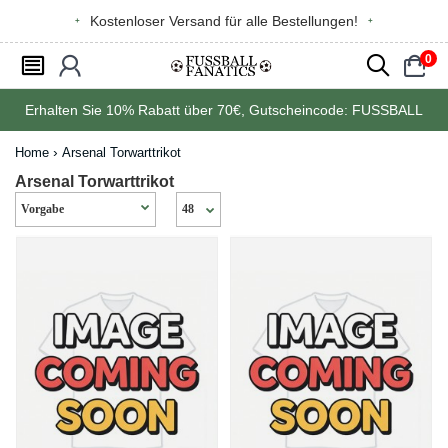
Kostenloser Versand für alle Bestellungen!
0
󰂩
󰃳
󰂨
󰃠
Erhalten Sie
10%
Rabatt über
70€
, Gutscheincode:
FUSSBALL
Home
Arsenal Torwarttrikot
Arsenal Torwarttrikot