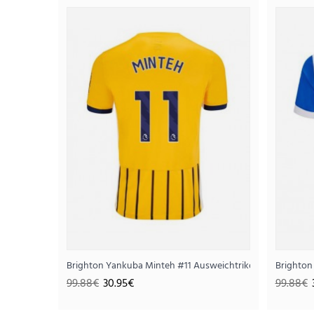
SALE
Brighton Yankuba Minteh #11 Ausweichtrikot 2025-26 Kur
Brighton
99.88€
30.95€
99.88€