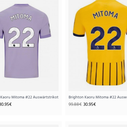
Brighton Auswärtstriko
30.
99.88€
..
 Kaoru Mitoma #22 Auswärtstrikot 2025-26 Kurzarm
Brighton Kaoru Mitoma #22 Auswe
30.95€
99.88€
30.95€