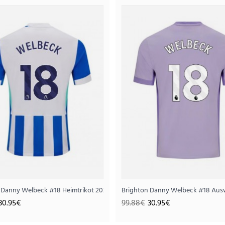
Brighton Carlos Baleba #17 He
30.
99.88€
..
zarm
 Danny Welbeck #18 Heimtrikot 2025-26 Kurzarm
Brighton Danny Welbeck #18 Ausw
30.95€
99.88€
30.95€