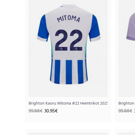
SALE
Brighton Kaoru Mitoma #22 Heimtrikot 2025-26 Kurzarm
Brighton
99.88€
30.95€
99.88€