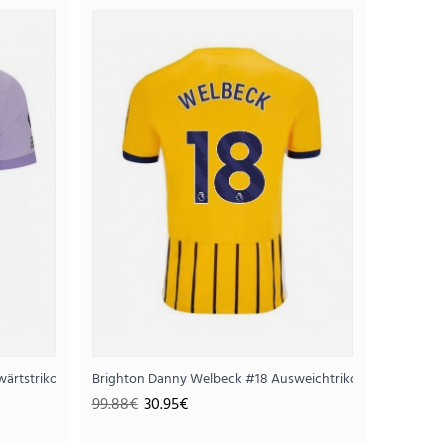
imtrikot 2025-26 Kurzarm
95€
ärtstrikot 2025-26 Kurzarm
Brighton Danny Welbeck #18 Ausweichtrikot 2025-26 Kurz
99.88€
30.95€