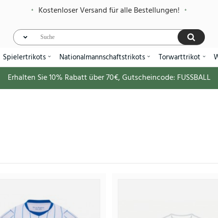
Kostenloser Versand für alle Bestellungen!
Spielertrikots
Nationalmannschaftstrikots
Torwarttrikot
W
Erhalten Sie
10%
Rabatt über
70€
, Gutscheincode:
FUSSBALL
Brighton Heimtrikot 
30.
99.88€