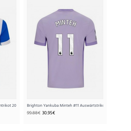
t 2025-26 Kurzarm
95€
mtrikot 2025-26 Kurzarm
Brighton Yankuba Minteh #11 Auswärtstrikot 2025-26 Kurz
99.88€
30.95€