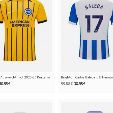
 Ausweichtrikot 2025-26 Kurzarm
Brighton Carlos Baleba #17 Heimtr
Brighton Ausweichtriko
30.95€
99.88€
30.95€
30.
99.88€
..