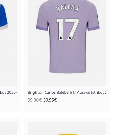
ikot 2025-26 Kurzarm
Brighton Carlos Baleba #17 Auswärtstrikot 2025-26 Kurzar
t 2026-27 Kurzarm
99.88€
30.95€
95€