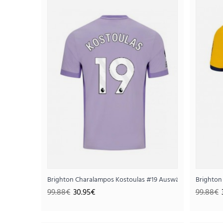
SALE
Brighton Charalampos Kostoulas #19 Auswärtstrikot 2025
Brighton
99.88€
30.95€
99.88€