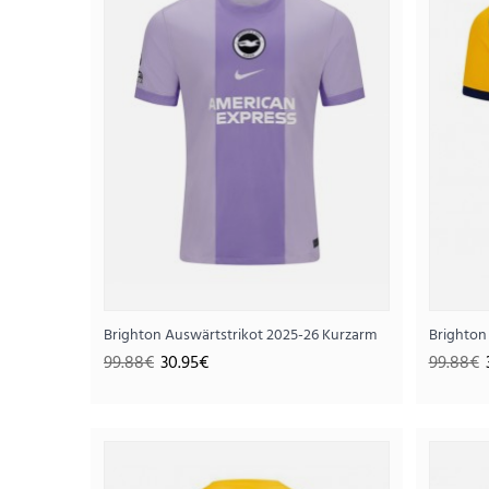
Brighton Auswärtstrikot 2025-26 Kurzarm
Brighton
SALE
99.88€
30.95€
99.88€