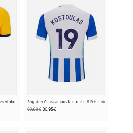
t 2025-26 Kurzarm
95€
ichtrikot 2025-26 Kurzarm
Brighton Charalampos Kostoulas #19 Heimtrikot 2025-26 K
99.88€
30.95€