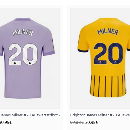
Brighton Carlos Baleba #17 Ausw
30.
99.88€
..
 James Milner #20 Auswärtstrikot 2025-26 Kurzarm
Brighton James Milner #20 Auswei
30.95€
99.88€
30.95€