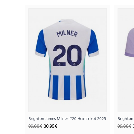
SALE
Brighton James Milner #20 Heimtrikot 2025-26 Kurzarm
Brighton
99.88€
30.95€
99.88€