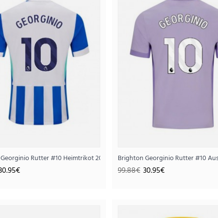
Brighton Heimtrikot 
m
 Georginio Rutter #10 Heimtrikot 2025-26 Kurzarm
Brighton Georginio Rutter #10 Au
30.
99.88€
30.95€
99.88€
30.95€
..