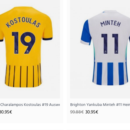
Brighton Ausweichtriko
30.
99.88€
..
-26 Kurzarm
 Charalampos Kostoulas #19 Ausweichtrikot 2025-26 Kurzarm
Brighton Yankuba Minteh #11 Hei
30.95€
99.88€
30.95€