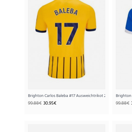
SALE
Brighton Carlos Baleba #17 Ausweichtrikot 2025-26 Kurzar
Brighton
99.88€
30.95€
99.88€