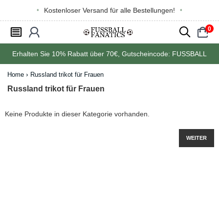
Kostenloser Versand für alle Bestellungen!
0
󰂩
󰃳
󰂨
󰃠
Erhalten Sie
10%
Rabatt über
70€
, Gutscheincode:
FUSSBALL
Home
Russland trikot für Frauen
Russland trikot für Frauen
Keine Produkte in dieser Kategorie vorhanden.
WEITER