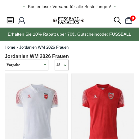
Kostenloser Versand für alle Bestellungen!
0
󰂩
󰃳
󰂨
󰃠
Erhalten Sie
10%
Rabatt über
70€
, Gutscheincode:
FUSSBALL
Home
Jordanien WM 2026 Frauen
Jordanien WM 2026 Frauen