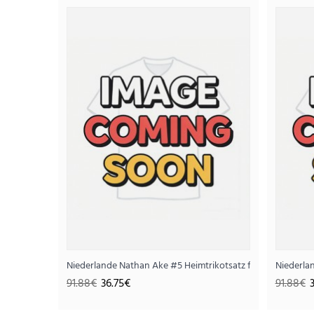
SALE
Niederlande Nathan Ake #5 Heimtrikotsatz für Kinder WM 
Niederla
91.88€
36.75€
91.88€