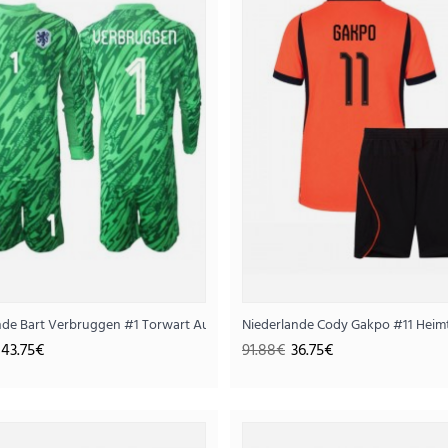
Niederlande Torwart Auswärts Trikotsatz für 
ür Kinder WM 2026 Langarm (+ Kurze Hosen)
nde Bart Verbruggen #1 Torwart Auswärts Trikotsatz für Kinder WM 2026 L
Niederlande Cody Gakpo #11 Heimt
40.
101.88€
43.75€
91.88€
36.75€
..