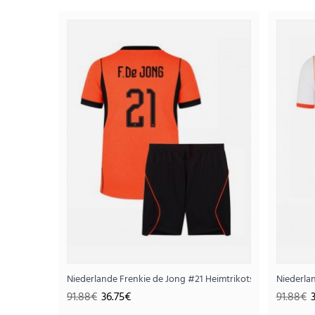
SALE
Niederlande Frenkie de Jong #21 Heimtrikotsatz für Kinde
Niederla
91.88€
36.75€
91.88€