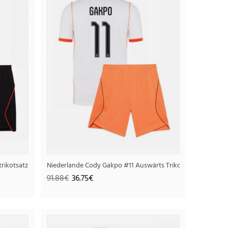
Kinder WM 2026 Kurzarm (+ Kurze Hosen)
angarm (+ Kurze Hosen)
rikotsatz für Kinder WM 2026 Kurzarm (+ Kurze Hosen)
Niederlande Cody Gakpo #11 Auswärts Trikotsatz für Kinde
75€
91.88€
36.75€