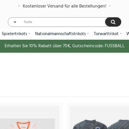
Kostenloser Versand für alle Bestellungen!
Spielertrikots
Nationalmannschaftstrikots
Torwarttrikot
W
Erhalten Sie
10%
Rabatt über
70€
, Gutscheincode:
FUSSBALL
Niederlande Heimtrikotsatz für Kinder
36.
91.88€