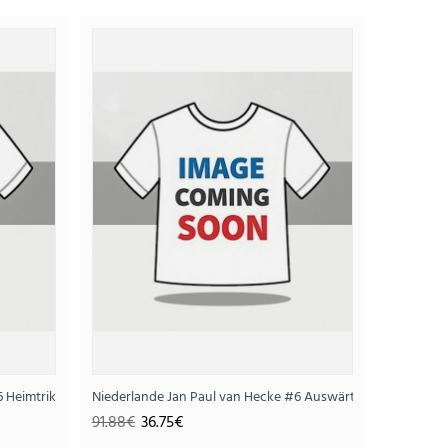
 Trikotsatz für Kinder WM 2026 Kurzarm (+
en)
75€
+ Kurze Hosen)
6 Heimtrikotsatz für Kinder WM 2026 Kurzarm (+ Kurze Hosen)
Niederlande Jan Paul van Hecke #6 Auswärts Trikotsatz fü
91.88€
36.75€