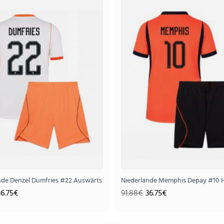
Niederlande Torwart Auswärts Trikotsatz für 
43.
109.38€
..
er WM 2026 Kurzarm (+ Kurze Hosen)
nde Denzel Dumfries #22 Auswärts Trikotsatz für Kinder WM 2026 Kurzarm 
Niederlande Memphis Depay #10 He
36.75€
91.88€
36.75€