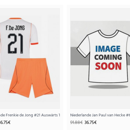
Niederlande Bart Verbruggen #1 Torwart Auswärts
Kurze Hos
40.
101.88€
..
r WM 2026 Kurzarm (+ Kurze Hosen)
nde Frenkie de Jong #21 Auswärts Trikotsatz für Kinder WM 2026 Kurzarm (
Niederlande Jan Paul van Hecke #
36.75€
91.88€
36.75€