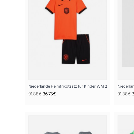
Niederlande Heimtrikotsatz für Kinder WM 2026 Kurzarm (
Niederla
91.88€
36.75€
91.88€
SALE