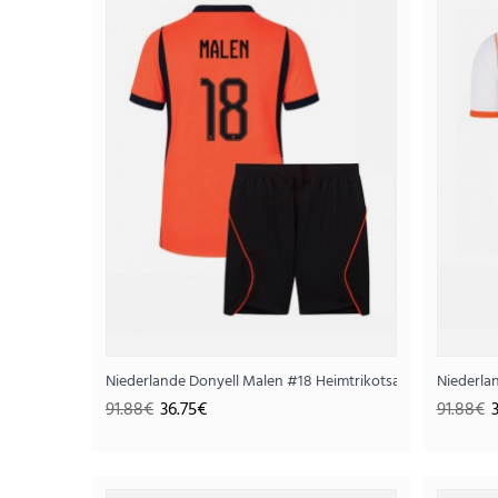
SALE
Niederlande Donyell Malen #18 Heimtrikotsatz für Kinder
Niederla
91.88€
36.75€
91.88€