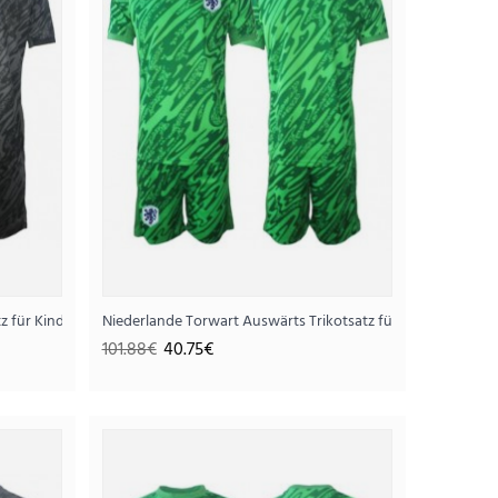
tz für Kinder WM 2026 Kurzarm (+ Kurze Hosen)
Niederlande Torwart Auswärts Trikotsatz für Kinder WM 20
101.88€
40.75€
er WM 2026 Kurzarm (+ Kurze Hosen)
75€