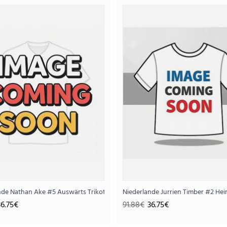
Niederlande Bart Verbruggen #1 Torwart Heimtrik
Hosen)
40.
101.88€
..
2026 Kurzarm (+ Kurze Hosen)
nde Nathan Ake #5 Auswärts Trikotsatz für Kinder WM 2026 Kurzarm (+ Kur
Niederlande Jurrien Timber #2 Hei
36.75€
91.88€
36.75€