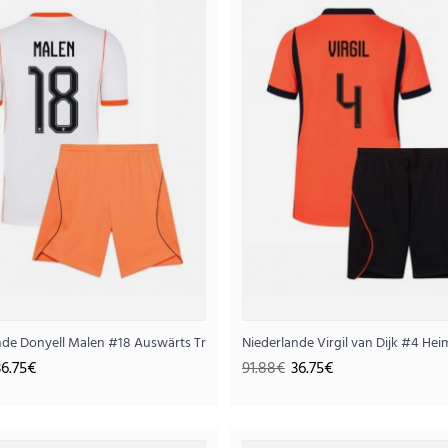
Niederlande Torwart Heimtrikotsatz für Ki
43.
109.38€
..
 WM 2026 Kurzarm (+ Kurze Hosen)
nde Donyell Malen #18 Auswärts Trikotsatz für Kinder WM 2026 Kurzarm (+
Niederlande Virgil van Dijk #4 He
36.75€
91.88€
36.75€