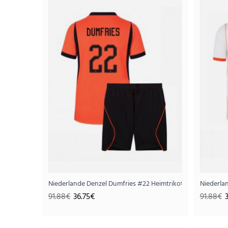
SALE
Niederlande Denzel Dumfries #22 Heimtrikotsatz für Kind
Niederla
91.88€
36.75€
91.88€