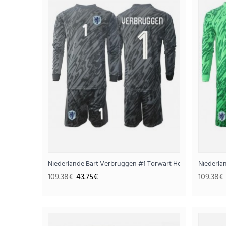
SALE
Niederlande Bart Verbruggen #1 Torwart Heimtrikotsatz f
Niederla
109.38€
43.75€
109.38€