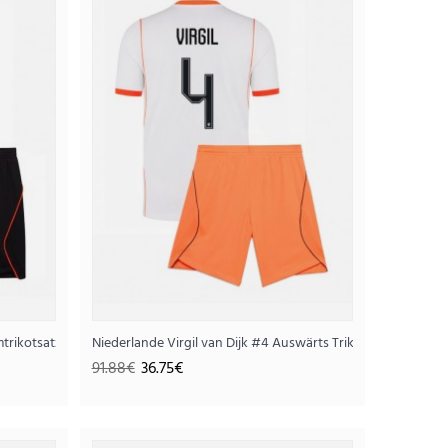
nder WM 2026 Langarm (+ Kurze Hosen)
75€
 Kurze Hosen)
imtrikotsatz für Kinder WM 2026 Kurzarm (+ Kurze Hosen)
Niederlande Virgil van Dijk #4 Auswärts Trikotsatz für Ki
91.88€
36.75€