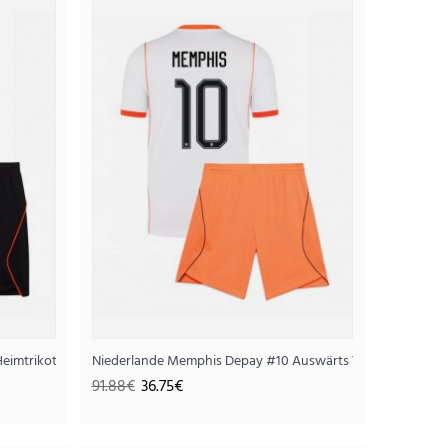
Kinder WM 2026 Langarm (+ Kurze Hosen)
75€
(+ Kurze Hosen)
imtrikotsatz für Kinder WM 2026 Kurzarm (+ Kurze Hosen)
Niederlande Memphis Depay #10 Auswärts Trikotsatz für K
91.88€
36.75€