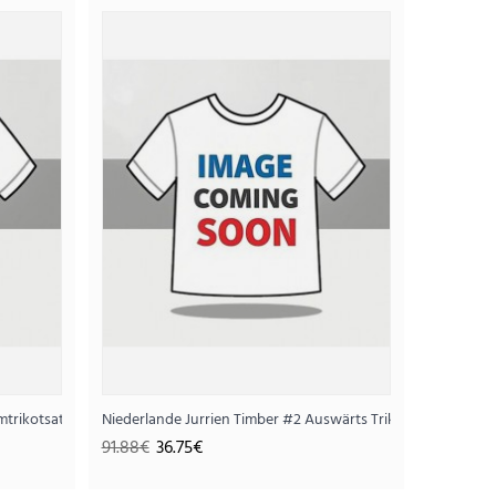
otsatz für Kinder WM 2026 Kurzarm (+ Kurze
75€
ze Hosen)
mtrikotsatz für Kinder WM 2026 Kurzarm (+ Kurze Hosen)
Niederlande Jurrien Timber #2 Auswärts Trikotsatz für Kin
91.88€
36.75€