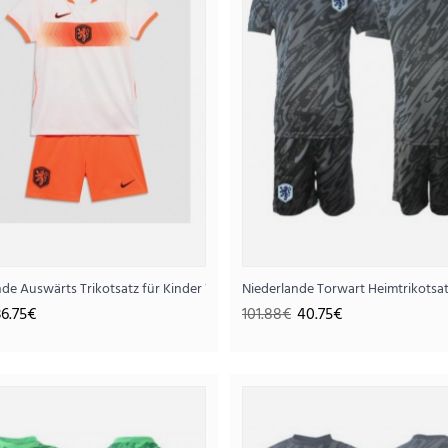
..
+ Kurze Hosen)
nde Auswärts Trikotsatz für Kinder WM 2026 Kurzarm (+ Kurze Hosen)
Niederlande Torwart Heimtrikotsa
36.75€
101.88€
40.75€
Niederlande Auswärts Trikotsatz für Kind
36.
91.88€
..