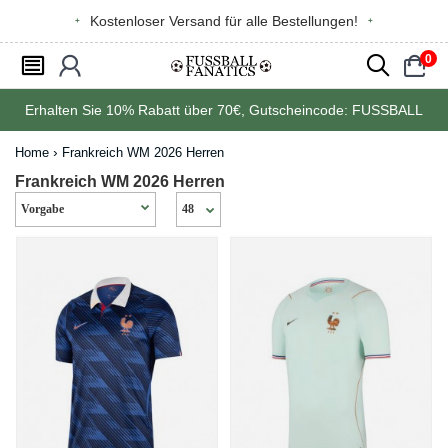
Kostenloser Versand für alle Bestellungen!
0
󰂩
󰃳
󰂨
󰃠
Erhalten Sie
10%
Rabatt über
70€
, Gutscheincode:
FUSSBALL
Home
Frankreich WM 2026 Herren
Frankreich WM 2026 Herren