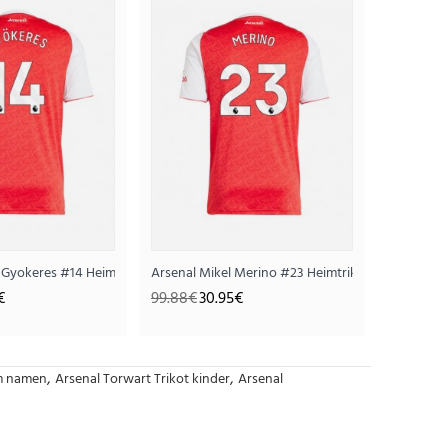
r Gyokeres #14 Heimtrikot 2025-26 Kurzarm
Arsenal Mikel Merino #23 Heimtrikot 2025-26 Ku
€
99.88€
30.95€
,
,
em namen
Arsenal Torwart Trikot kinder
Arsenal