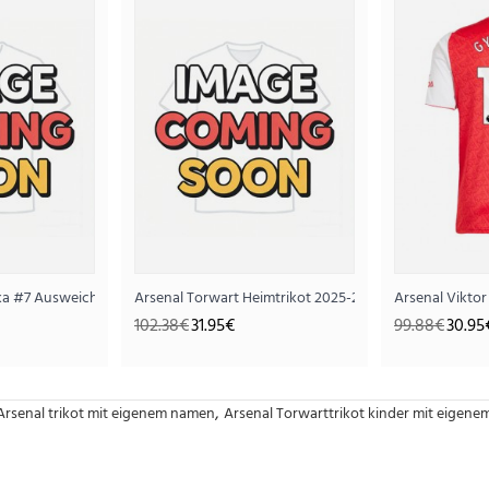
ka #7 Ausweichtrikot 2026-27 Kurzarm
Arsenal Torwart Heimtrikot 2025-26 Langarm
Arsenal Vikto
102.38€
31.95€
99.88€
30.95
,
Arsenal trikot mit eigenem namen
Arsenal Torwarttrikot kinder mit eigen