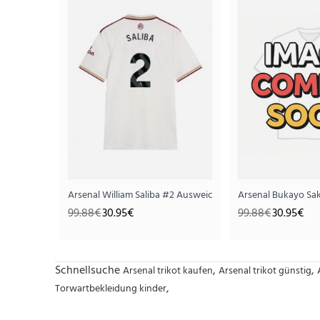
Arsenal William Saliba #2 Ausweichtrikot 2025-26 Kurzarm
Arsenal Bukayo Sa
99.88€
30.95€
99.88€
30.95€
Schnellsuche
,
,
Arsenal trikot kaufen
Arsenal trikot günstig
,
Torwartbekleidung kinder