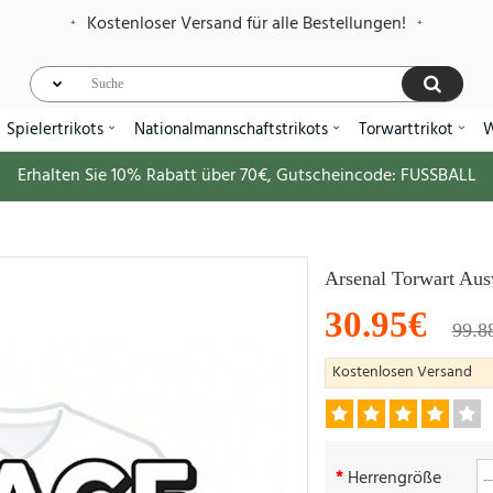
Kostenloser Versand für alle Bestellungen!
Spielertrikots
Nationalmannschaftstrikots
Torwarttrikot
W
Erhalten Sie
10%
Rabatt über
70€
, Gutscheincode:
FUSSBALL
Arsenal Torwart Aus
30.95€
99.8
Kostenlosen Versand
Herrengröße