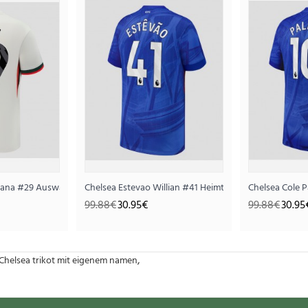
26 Langarm
fana #29 Auswärtstrikot 2025-26 Kurzarm
Chelsea Estevao Willian #41 Heimtrikot 2025-26 Kurza
Chelsea Cole 
99.88€
30.95€
99.88€
30.95
,
Chelsea trikot mit eigenem namen