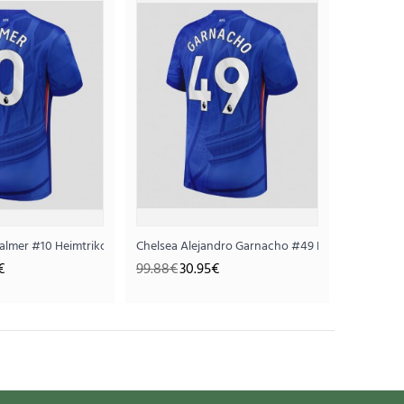
rm
Palmer #10 Heimtrikot 2025-26 Kurzarm
Chelsea Alejandro Garnacho #49 Heimtrikot 2025
€
99.88€
30.95€