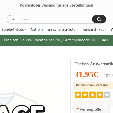
Kostenloser Versand für alle Bestellungen!
Spielertrikots
Nationalmannschaftstrikots
Torwarttrikot
W
Erhalten Sie
10%
Rabatt über
70€
, Gutscheincode:
FUSSBALL
Chelsea Auswärtstri
31.95€
102.
Kostenlosen Versand
Herrengröße