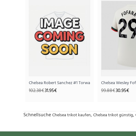
Chelsea Robert Sanchez #1 Torwart Auswärtstrikot 2025-
Chelsea Wesley Fo
102.38€
31.95€
99.88€
30.95€
Schnellsuche
,
,
Chelsea trikot kaufen
Chelsea trikot günstig