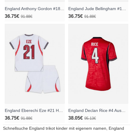
England Anthony Gordon #18 Auswärts Trikotsatz für Kinder WM 2026 Kurzarm (+ Kurze Hosen)
England Jude Bellingham #10 Auswärts Trikotsatz für Kinder WM 2026 Kurzarm (+ Kurze Hosen)
36.75€
36.75€
91.88€
91.88€
England Eberechi Eze #21 Heimtrikotsatz für Kinder WM 2026 Kurzarm (+ Kurze Hosen)
England Declan Rice #4 Auswärtstrikot für Frauen WM 2026 Kurzarm
36.75€
38.05€
91.88€
95.13€
Schnellsuche
England trikot kinder mit eigenem namen
,
England