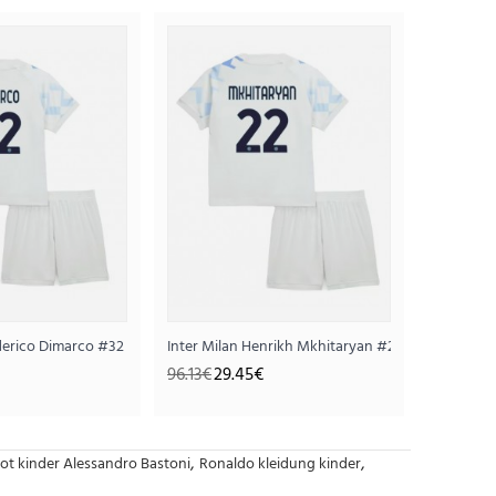
)
r 2025-26 Kurzarm (+ Kurze Hosen)
derico Dimarco #32 Auswärts Trikotsatz für Kinder 2025-26 Kurzarm (+ Kur
Inter Milan Henrikh Mkhitaryan #22 Auswärts Trik
96.13€
29.45€
,
,
kot kinder Alessandro Bastoni
Ronaldo kleidung kinder