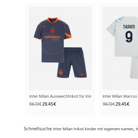
Inter Milan Ausweichtrikot für Kinder 2025-26 Kurzarm (+ 
Inter Milan Marcus
96.13€
29.45€
96.13€
29.45€
Schnellsuche
,
Inter Milan trikot kinder mit eigenem namen
I