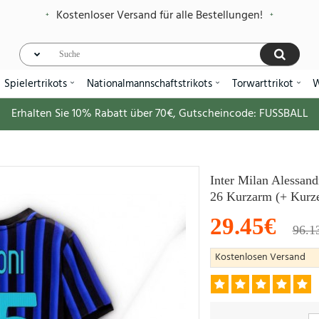
Kostenloser Versand für alle Bestellungen!
Spielertrikots
Nationalmannschaftstrikots
Torwarttrikot
W
Erhalten Sie
10%
Rabatt über
70€
, Gutscheincode:
FUSSBALL
Inter Milan Alessand
26 Kurzarm (+ Kurz
29.45€
96.1
Kostenlosen Versand