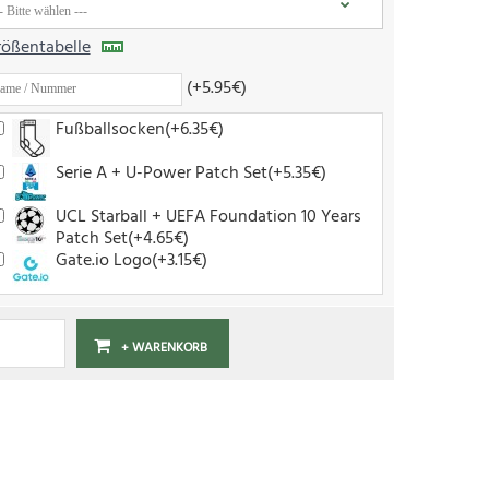
ößentabelle
(+5.95€)
Fußballsocken(+6.35€)
Serie A + U-Power Patch Set(+5.35€)
UCL Starball + UEFA Foundation 10 Years
Patch Set(+4.65€)
Gate.io Logo(+3.15€)