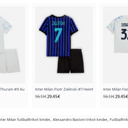
Kurze Hosen)
 Thuram #9 Auswärts Trikotsatz für Kinder 2025-26 Kurzarm (+ Kurze Hosen
Inter Milan Piotr Zielinski #7 Heimtrikotsatz für Kinde
Inter Milan Fe
96.13€
29.45€
96.13€
29.45€
,
,
nter Milan fußballtrikot kinder
Alessandro Bastoni trikot kinder
Fußballtri