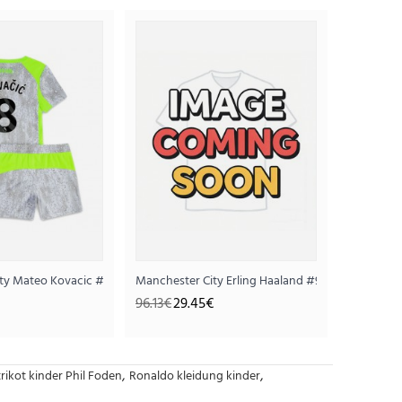
n)
r Kinder 2025-26 Kurzarm (+ Kurze Hosen)
ty Mateo Kovacic #8 Ausweichtrikot für Kinder 2025-26 Kurzarm (+ Kurze 
Manchester City Erling Haaland #9 Auswärts Triko
96.13€
29.45€
,
,
rikot kinder Phil Foden
Ronaldo kleidung kinder