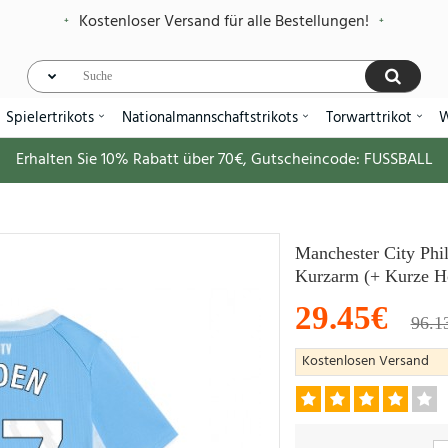
Kostenloser Versand für alle Bestellungen!
Spielertrikots
Nationalmannschaftstrikots
Torwarttrikot
W
Erhalten Sie
10%
Rabatt über
70€
, Gutscheincode:
FUSSBALL
Manchester City Phi
Kurzarm (+ Kurze H
29.45€
96.1
Kostenlosen Versand