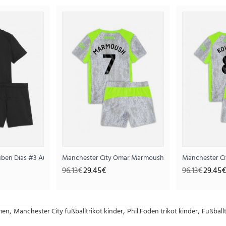
 2025-26 Kurzarm (+ Kurze Hosen)
ben Dias #3 Auswärts Trikotsatz für Kinder 2025-26 Kurzarm (+ Kurze Hose
Manchester City Omar Marmoush #7 Ausweichtrikot fü
Manchester Ci
96.13€
29.45€
96.13€
29.45€
,
,
,
amen
Manchester City fußballtrikot kinder
Phil Foden trikot kinder
Fußballt