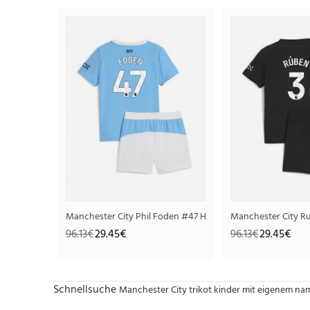
Manchester City Phil Foden #47 Heimtrikotsatz für Kinder
Manchester City Ru
96.13€
29.45€
96.13€
29.45€
Schnellsuche
Manchester City trikot kinder mit eigenem n