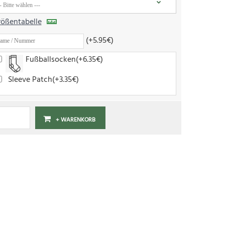
ößentabelle
(+5.95€)
Fußballsocken(+6.35€)
Sleeve Patch(+3.35€)