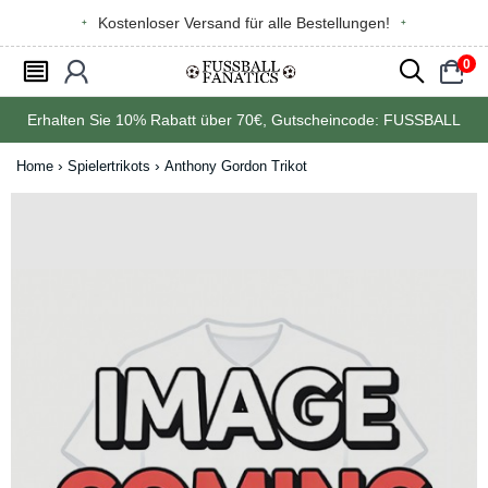
Kostenloser Versand für alle Bestellungen!
0
󰂩
󰃳
󰂨
󰃠
Erhalten Sie
10%
Rabatt über
70€
, Gutscheincode:
FUSSBALL
Home
Spielertrikots
Anthony Gordon Trikot