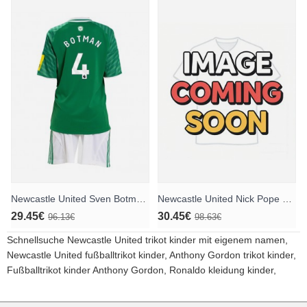
Newcastle United Sven Botman #4 Auswärts Trikotsatz für Kinder 2025-26 Kurzarm (+ Kurze Hosen)
Newcastle United Nick Pope #1 Torwart Heimtrikotsatz für Kinder 2025-26 Langarm (+ Kurze Hosen)
29.45€
30.45€
96.13€
98.63€
Schnellsuche
Newcastle United trikot kinder mit eigenem namen
,
Newcastle United fußballtrikot kinder
,
Anthony Gordon trikot kinder
,
Fußballtrikot kinder Anthony Gordon
,
Ronaldo kleidung kinder
,