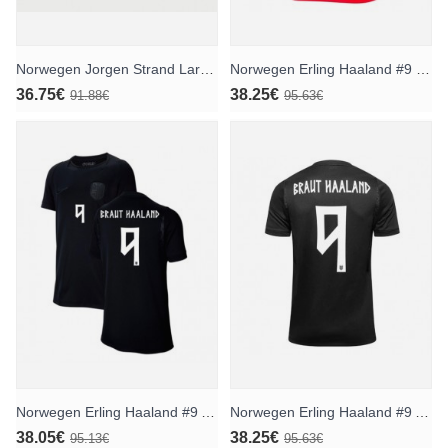
Norwegen Jorgen Strand Larsen #11 Auswärts Trikotsatz für Kinder WM 2026 Kurzarm (+ Kurze Hosen)
Norwegen Erling Haaland #9 Heimtrikot WM 2026 Kurzarm
36.75€
38.25€
91.88€
95.63€
Norwegen Erling Haaland #9 Auswärtstrikot für Frauen WM 2026 Kurzarm
Norwegen Erling Haaland #9 Auswärtstrikot WM 2026 Kurzarm
38.05€
38.25€
95.13€
95.63€