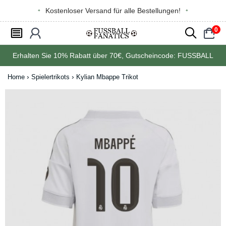
Kostenloser Versand für alle Bestellungen!
0
󰂩
󰃳
󰂨
󰃠
Erhalten Sie
10%
Rabatt über
70€
, Gutscheincode:
FUSSBALL
Home
Spielertrikots
Kylian Mbappe Trikot